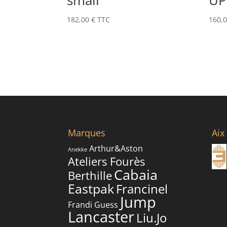
small
UP
182,00
€
TTC
160,
Marques
Aix
Arthur&Aston
Anekke
Ateliers Fourès
Cabaia
Berthille
Eastpak
Francinel
Jump
Frandi
Guess
Lancaster
Liu.Jo