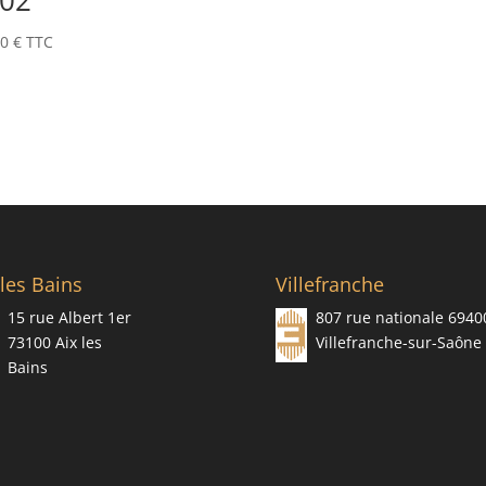
02
00
€
TTC
 les Bains
Villefranche
15 rue Albert 1er
807 rue nationale 6940
73100 Aix les
Villefranche-sur-Saône
Bains