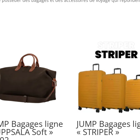
e posséder des bagages et des accessoires de voyage qui réponde
MP Bagages ligne
JUMP Bagages li
UPPSALA Soft »
« STRIPER »