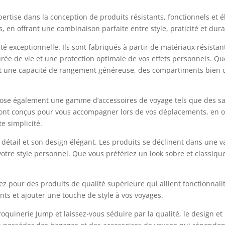
ertise dans la conception de produits résistants, fonctionnels et 
n offrant une combinaison parfaite entre style, praticité et durab
 exceptionnelle. Ils sont fabriqués à partir de matériaux résistants
ée de vie et une protection optimale de vos effets personnels. Que 
t une capacité de rangement généreuse, des compartiments bien org
se également une gamme d’accessoires de voyage tels que des sacs
 sont conçus pour vous accompagner lors de vos déplacements, en of
te simplicité.
étail et son design élégant. Les produits se déclinent dans une va
otre style personnel. Que vous préfériez un look sobre et classiq
z pour des produits de qualité supérieure qui allient fonctionnalit
ts et ajouter une touche de style à vos voyages.
quinerie Jump et laissez-vous séduire par la qualité, le design et 