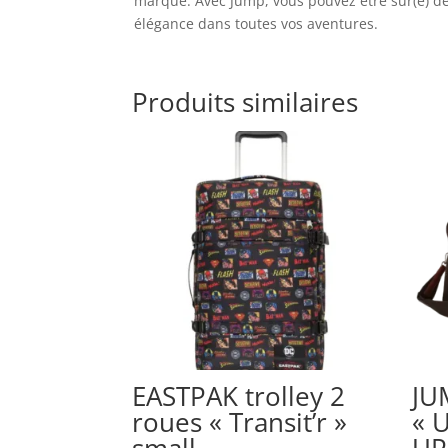
marque. Avec Jump, vous pouvez être sûr(e) d
élégance dans toutes vos aventures.
Produits similaires
EASTPAK trolley 2
JU
roues « Transit’r »
« 