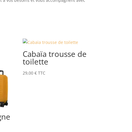
nt à vos besoins et vous accompagnent avec
Cabaïa trousse de
toilette
29,00
€
TTC
gne