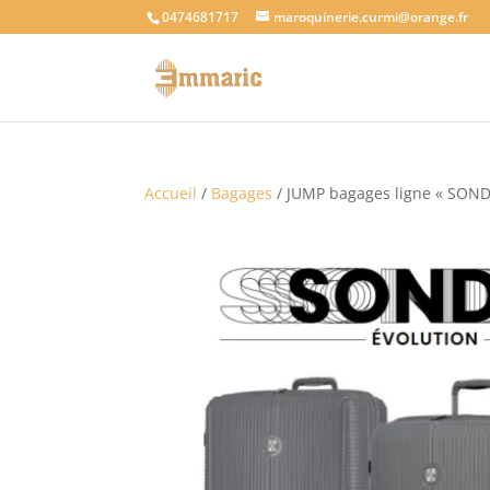
0474681717
maroquinerie.curmi@orange.fr
Accueil
/
Bagages
/ JUMP bagages ligne « SON