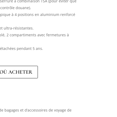
 serrure à combinaison TSA (pour éviter que
i contrôle douane).
opique à 4 positions en aluminium renforcé
t ultra-résistantes.
blé, 2 compartiments avec fermetures à
détachées pendant 5 ans.
OÙ ACHETER
de bagages et d’accessoires de voyage de