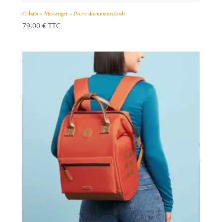
Cabaïa « Messenger » Porte documents/ordi
79,00
€
TTC