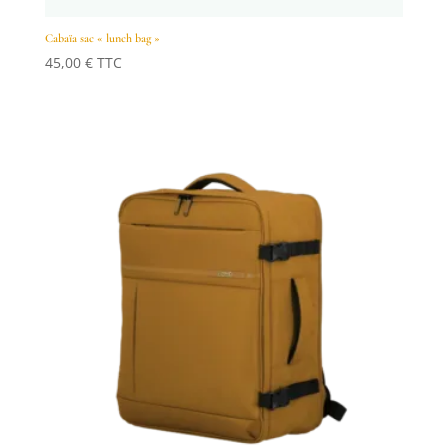
Cabaïa sac « lunch bag »
45,00
€
TTC