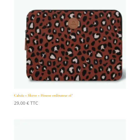
Cabaïa « Sleeve » Housse ordinateur 16″
29,00
€
TTC