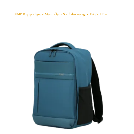
JUMP Bagages ligne « Monthélys » Sac à dos voyage « EASYJET »