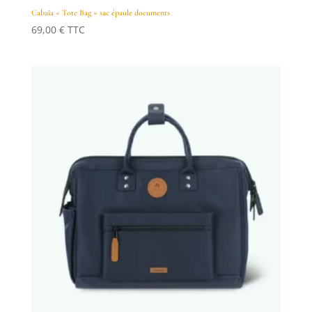
Cabaïa « Tote Bag » sac épaule documents
69,00
€
TTC