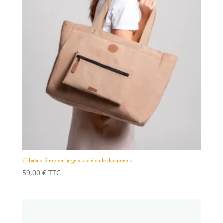
Cabaïa « Shopper large » sac épaule documents
59,00
€
TTC