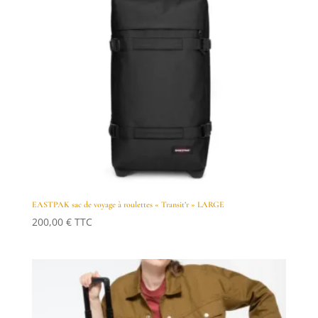
EASTPAK sac de voyage à roulettes « Transit’r » LARGE
200,00
€
TTC