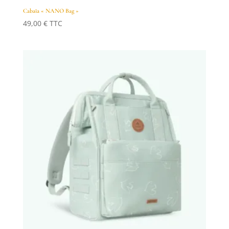
Cabaïa « NANO Bag »
49,00
€
TTC