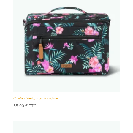
Cabaïa « Vanity » taille medium
55,00
€
TTC