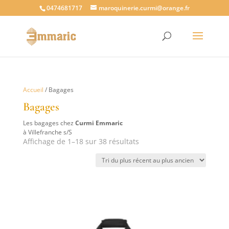
0474681717
maroquinerie.curmi@orange.fr
Accueil
/ Bagages
Bagages
Les bagages chez
Curmi Emmaric
à Villefranche s/S
Trié
Affichage de 1–18 sur 38 résultats
du
plus
récent
au
plus
ancien