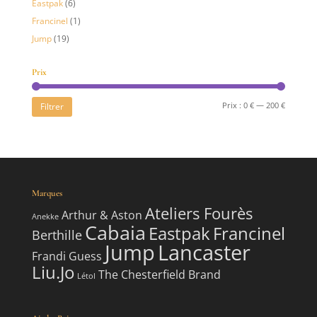
Eastpak
(6)
Francinel
(1)
Jump
(19)
Prix
Prix
Prix
Filtrer
Prix :
0 €
—
200 €
min
max
Marques
Ateliers Fourès
Arthur & Aston
Anekke
Cabaia
Eastpak
Francinel
Berthille
Jump
Lancaster
Frandi
Guess
Liu.Jo
The Chesterfield Brand
Létol