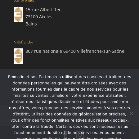
Aix les Bains
15 rue Albert 1er
73100 Aix les
Bains
Villefranche
807 rue nationale 69400 Villefranche-sur-Saône
Emmaric et ses Partenaires utilisent des cookies et traitent des
données personnelles qui peuvent être croisées avec des
informations fournies dans le cadre de nos services pour les
finalités suivantes : améliorer votre expérience utilisateur,
réaliser des statistiques d’audience et études pour améliorer
nos offres, vous proposer des services adaptés à vos centres
Mentions légales
Politique de confidentialité
d’intérêt, utiliser des données de géolocalisation précises,
Conditions générales de vente
vous offrir des fonctionnalités relatives aux réseaux sociaux,
lutter contre la fraude. Certains cookies sont nécessaires au
fonctionnement du site et de nos services. Vous pouvez
accepter ou continuer votre navigation sans accepter.