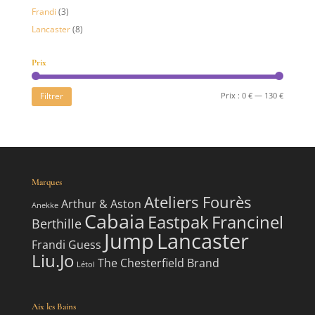
Frandi
(3)
Lancaster
(8)
Prix
Prix
Prix
Filtrer
Prix :
0 €
—
130 €
min
max
Marques
Ateliers Fourès
Arthur & Aston
Anekke
Cabaia
Eastpak
Francinel
Berthille
Jump
Lancaster
Frandi
Guess
Liu.Jo
The Chesterfield Brand
Létol
Aix les Bains