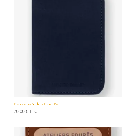
Porte cartes Ateliers Foures B16
70,00
€
TTC