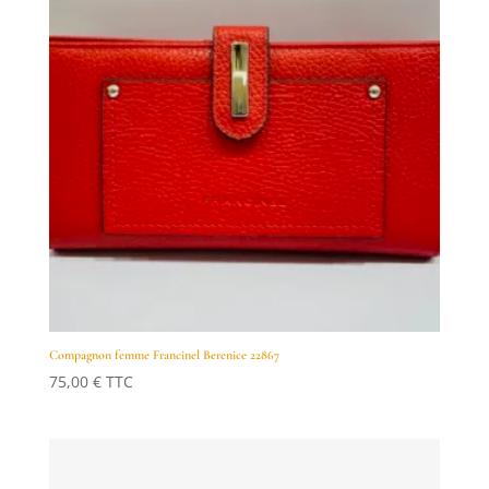
Compagnon femme Francinel Berenice 22867
75,00
€
TTC