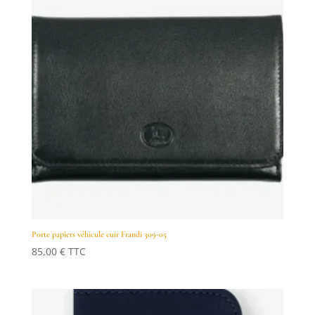
Porte papiers véhicule cuir Frandi 309-05
85,00
€
TTC