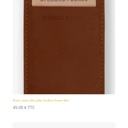
Porte cartes ultra plat Ateliers Foures B01
45,00
€
TTC