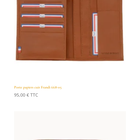
Porte papiers cuir Frandi 668-05
95,00
€
TTC