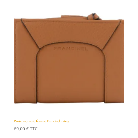
Porte monnaie femme Francinel 22647
69,00
€
TTC