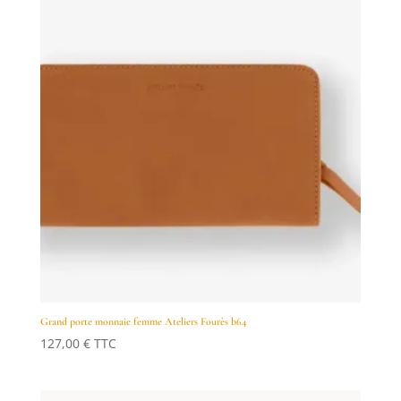
Grand porte monnaie femme Ateliers Fourès b64
127,00
€
TTC